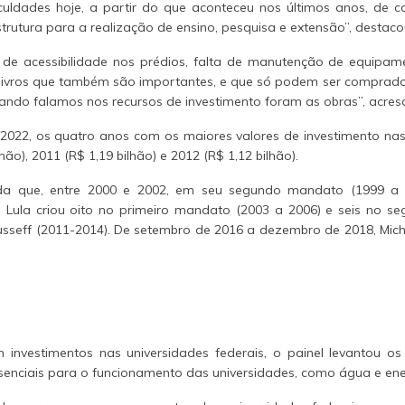
iculdades hoje, a partir do que aconteceu nos últimos anos, d
trutura para a realização de ensino, pesquisa e extensão”, destaco
 de acessibilidade nos prédios, falta de manutenção de equipa
livros que também são importantes, e que só podem ser comprados
ando falamos nos recursos de investimento foram as obras”, acres
2022, os quatro anos com os maiores valores de investimento nas 
lhão), 2011 (R$ 1,19 bilhão) e 2012 (R$ 1,12 bilhão).
da que, entre 2000 e 2002, em seu segundo mandato (1999 a 2
s. Lula criou oito no primeiro mandato (2003 a 2006) e seis no s
seff (2011-2014). De setembro de 2016 a dezembro de 2018, Michel
investimentos nas universidades federais, o painel levantou o
ssenciais para o funcionamento das universidades, como água e energ