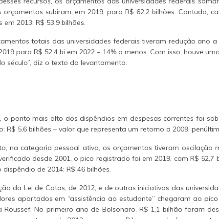
desses recursos, os orçamentos das universidades federais somar
s orçamentos subiram, em 2019, para R$ 62,2 bilhões. Contudo, ca
 em 2013: R$ 53,9 bilhões.
çamentos totais das universidades federais tiveram redução ano a
 2019 para R$ 52,4 bi em 2022 – 14% a menos. Com isso, houve um
do século”, diz o texto do levantamento.
 o ponto mais alto dos dispêndios em despesas correntes foi sob 
: R$ 5,6 bilhões – valor que representa um retorno a 2009, penúlti
, na categoria pessoal ativo, os orçamentos tiveram oscilação 
rificado desde 2001, o pico registrado foi em 2019, com R$ 52,7 
 dispêndio de 2014: R$ 46 bilhões.
o da Lei de Cotas, de 2012, e de outras iniciativas das universi
valores aportados em “assistência ao estudante” chegaram ao pico
Roussef. No primeiro ano de Bolsonaro, R$ 1,1 bilhão foram desti