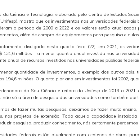
 da Ciência e Tecnologia, elaborado pelo Centro de Estudos Socie
Unifesp), mostra que os investimentos nas universidades federais
eram o período de 2000 a 2022 e os valores estão atualizados 
oramentos, além de compra de equipamentos para pesquisa e aulas
tamento, divulgado nesta quarta-feira (22), em 2021, as verbas
R$ 131,6 milhões – a menor quantia anual investida nas universid
 anual de recursos investidos nas universidades públicas federai
menor quantidade de investimentos, a exemplo dos outros dois, 
s 194,6 milhões. O quarto pior ano em investimentos foi 2002, quan
enadora do Sou Ciência e reitora da Unifesp de 2013 a 2021, a
u não só a área de pesquisa das universidades como também parte 
mos de fazer muitas pesquisas, deixamos de fazer muito ensino, 
is, nos projetos de extensão. Toda aquela capacidade instalada
duzir pesquisa, produzir conhecimento, nós certamente perdemos m
ersidades federais estão atualmente com centenas de obras para