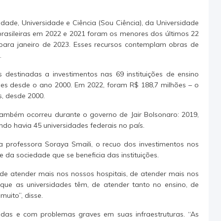
dade, Universidade e Ciência (Sou Ciência), da Universidade
 brasileiras em 2022 e 2021 foram os menores dos últimos 22
para janeiro de 2023. Esses recursos contemplam obras de
.
 destinadas a investimentos nas 69 instituições de ensino
ades desde o ano 2000. Em 2022, foram R$ 188,7 milhões – o
s, desde 2000.
também ocorreu durante o governo de Jair Bolsonaro: 2019,
do havia 45 universidades federais no país.
 professora Soraya Smaili, o recuo dos investimentos nos
da sociedade que se beneficia das instituições.
de atender mais nos nossos hospitais, de atender mais nos
 que as universidades têm, de atender tanto no ensino, de
uito”, disse.
das e com problemas graves em suas infraestruturas. “As