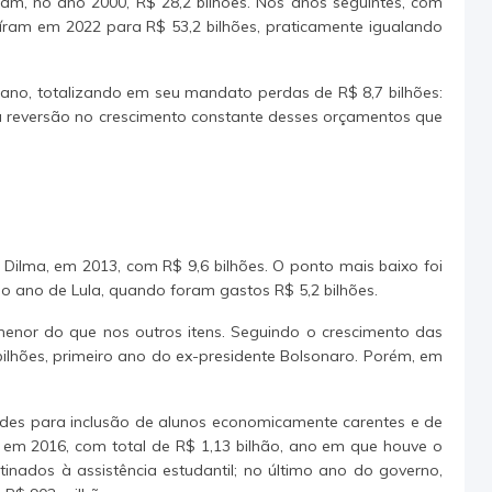
am, no ano 2000, R$ 28,2 bilhões. Nos anos seguintes, com
íram em 2022 para R$ 53,2 bilhões, praticamente igualando
 ano, totalizando em seu mandato perdas de R$ 8,7 bilhões:
a reversão no crescimento constante desses orçamentos que
Dilma, em 2013, com R$ 9,6 bilhões. O ponto mais baixo foi
mo ano de Lula, quando foram gastos R$ 5,2 bilhões.
menor do que nos outros itens. Seguindo o crescimento das
bilhões, primeiro ano do ex-presidente Bolsonaro. Porém, em
dades para inclusão de alunos economicamente carentes e de
 em 2016, com total de R$ 1,13 bilhão, ano em que houve o
nados à assistência estudantil; no último ano do governo,