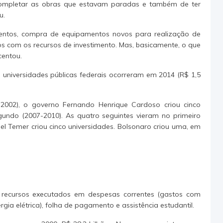
e completar as obras que estavam paradas e também de ter
u.
mentos, compra de equipamentos novos para realização de
 com os recursos de investimento. Mas, basicamente, o que
centou.
universidades públicas federais ocorreram em 2014 (R$ 1,5
002), o governo Fernando Henrique Cardoso criou cinco
egundo (2007-2010). As quatro seguintes vieram no primeiro
 Temer criou cinco universidades. Bolsonaro criou uma, em
s recursos executados em despesas correntes (gastos com
ia elétrica), folha de pagamento e assistência estudantil.