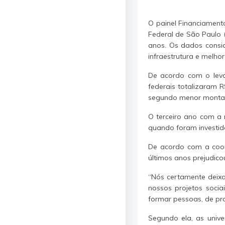
O painel Financiamento
Federal de São Paulo (
anos. Os dados consid
infraestrutura e melh
De acordo com o levan
federais totalizaram 
segundo menor montante
O terceiro ano com a 
quando foram investido
De acordo com a coord
últimos anos prejudico
“Nós certamente deixa
nossos projetos socia
formar pessoas, de pro
Segundo ela, as univ