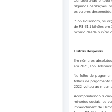
Considerando o total 
algumas oscilações, o
os valores despendidos
“Sob Bolsonaro, os or
de R$ 61,1 bilhões em
ocorria desde o início 
Outras despesas
Em números absolutos,
em 2021, sob Bolsonaro
Na folha de pagamento
folhas de pagamento ve
2022, voltou ao mesmo
Acompanhando a criaçã
minorias sociais, os 
impeachment de Dilma 